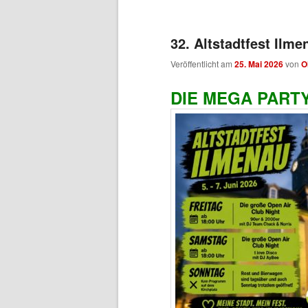
wechseln
Inhalt
32. Altstadtfest Ilm
wechseln
Veröffentlicht am
25. Mai 2026
von
O
DIE MEGA PART