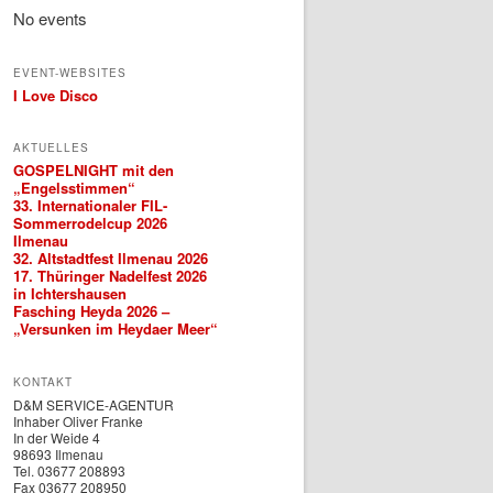
No events
EVENT-WEBSITES
I Love Disco
AKTUELLES
GOSPELNIGHT mit den
„Engelsstimmen“
33. Internationaler FIL-
Sommerrodelcup 2026
Ilmenau
32. Altstadtfest Ilmenau 2026
17. Thüringer Nadelfest 2026
in Ichtershausen
Fasching Heyda 2026 –
„Versunken im Heydaer Meer“
KONTAKT
D&M SERVICE-AGENTUR
Inhaber Oliver Franke
In der Weide 4
98693 Ilmenau
Tel. 03677 208893
Fax 03677 208950