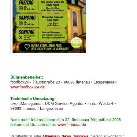
Bühnenbetreiber:
foodbox24 • Hauptstraße 23 • 98693 Ilmenau / Langewiesen
www.foodbox-24.de
Technische Umsetzung:
EventManagement D&M-Service-Agentur • In der Weide 4 •
98693 Ilmenau / Langewiesen
Noch mehr Informationen zum 32. Ilmenauer Altstadtfest 2026
bekommst Du auch unter:
www.ilmenau.de
Veröffentlicht unter
Allgemein
,
News
,
Topnews
|
Verschlagwortet mit