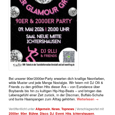
Bei unserer 90er/2000er-Party erwarten dich knallige Neonfarben,
wilde Muster und jede Menge Nostalgie. Wir feiern mit DJ Olli &
Friends zu den größten Hits dieser Ära – von Eurodance über
Boybands bis hin zu kultigen Hip-Hop-Beats – und bringen das
Lebensgefühl einer Zeit zurück, in der Discman, Buffalo-Schuhe
und bunte Haarspangen zum Alltag gehörten.
Weiterlesen
→
Veröffentlicht unter
Allgemein
,
News
,
Topnews
|
Verschlagwortet mit
2000er
,
90er
,
Bühne
,
Disco
,
DJ
,
Event
,
Hits
,
Ichtershausen
,