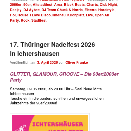
2000er
,
90er
,
Altstadtfest
,
Area
,
Black-Beats
,
Charts
,
Club Night
,
Deejay
,
DJ Aybee
,
DJ Team Chuck & Norris
,
Electro
,
Hardstyle
,
Hot
,
House
,
I Love Disco
,
Ilmenau
,
Kirchplatz
,
Live
,
Open Air
,
Party
,
Rock
,
Stadtfest
17. Thüringer Nadelfest 2026
in Ichtershausen
Veröffentlicht am
3. April 2026
von
Oliver Franke
GLITTER, GLAMOUR, GROOVE – Die 90er/2000er
Party
Samstag, 09.05.2026, ab 20.00 Uhr – Saal Neue Mitte
Ichtershausen
Tauche ein in die bunten, schrillen und unvergesslichen
Jahrzehnte der 90er/2000er!