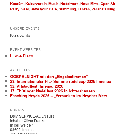
Kostüm
,
Kulturverein
,
Musik
,
Nadelwerk
,
Neue Mitte
,
Open Air
,
Party
,
Saal
,
Save your Date
,
Stimmung
,
Tanzen
,
Veranstaltung
UNSERE EVENTS
No events
EVENT-WEBSITES
I Love Disco
AKTUELLES
GOSPELNIGHT mit den „Engelsstimmen“
33. Internationaler FIL- Sommerrodelcup 2026 Ilmenau
32. Altstadtfest Ilmenau 2026
17. Thüringer Nadelfest 2026 in Ichtershausen
Fasching Heyda 2026 – „Versunken im Heydaer Meer“
KONTAKT
D&M SERVICE-AGENTUR
Inhaber Oliver Franke
In der Weide 4
98693 Ilmenau
Tel. 03677 208893