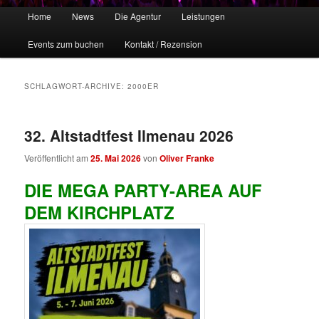
Hauptmenü
Home
News
Die Agentur
Leistungen
Zum
Zum
Events zum buchen
Kontakt / Rezension
Inhalt
sekundären
wechseln
Inhalt
SCHLAGWORT-ARCHIVE:
2000ER
wechseln
32. Altstadtfest Ilmenau 2026
Veröffentlicht am
25. Mai 2026
von
Oliver Franke
DIE MEGA PARTY-AREA AUF
DEM KIRCHPLATZ